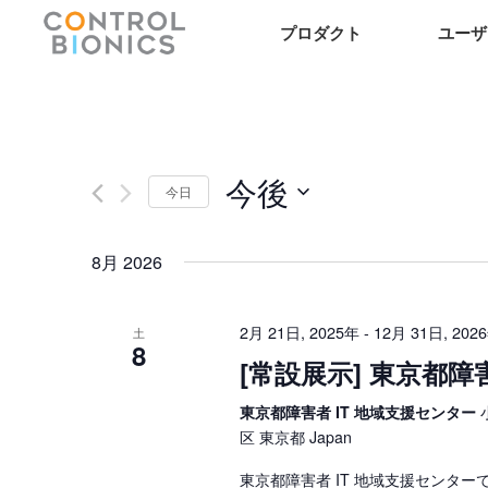
プロダクト
ユーザ
今後
今日
日
付
8月 2026
を
選
択
2月 21日, 2025年
12月 31日, 202
-
土
8
[常設展示] 東京都障
東京都障害者 IT 地域支援センター
区 東京都 Japan
東京都障害者 IT 地域支援センタ