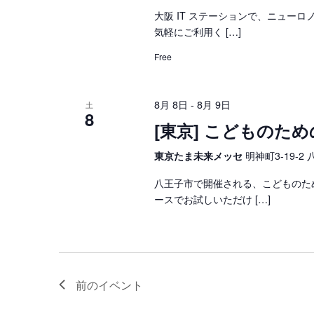
大阪 IT ステーションで、ニュー
気軽にご利用く […]
Free
8月 8日
8月 9日
-
土
8
[東京] こどものた
東京たま未来メッセ
明神町3-19-2 
八王子市で開催される、こどものた
ースでお試しいただけ […]
前の
イベント