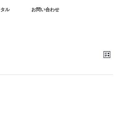
ンタル
お問い合わせ
ビ
イ
ュ
ベ
List
ー
ン
の
ト
ナ
ビ
ビ
ュ
ゲ
ー
ー
ナ
シ
ビ
ョ
ゲ
ン
ー
シ
ョ
ン